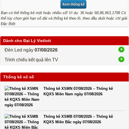
Lotto 5/35
Mega 6/45
Bạn có thể thống kê một hoặc nhiều số! Ví dụ: 36 hoặc 68,86,963,1798 Có
Power 6/55
Max3D Pro
thể tùy chọn giới hạn số đài và thống kê theo lô, theo đầu đuôi hoặc chỉ giải
Đặc Biệt.
Max 3D
Keno
Bingo 18
Dành cho Đại Lý Vietlott
Đèn Led ngày
07/08/2026
Điện Toán
Trình chiếu kết quả lên TV
1*2*3
6x36
Thần Tài 4
Thống kê xổ số
Sớ Đầu Đuôi
Thống kê XSMN 07/08/2026 – Thống kê
KQXS Miền Nam ngày 07/08/2026
Miền Nam
Miền Trung
Miền Bắc
Thống kê XSMB 07/08/2026 – Thống kê
Thống Kê
KQXS Miền Bắc ngày 07/08/2026