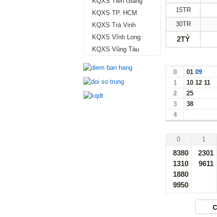
KQXS Tiền Giang
15TR
KQXS TP. HCM
30TR
KQXS Trà Vinh
KQXS Vĩnh Long
2TỶ
KQXS Vũng Tàu
Bảng Loto Hà
0
01
09
1
10
12
11
2
25
3
38
4
Hậu Giang - 1
0
1
8380
2301
1310
9611
1880
9950