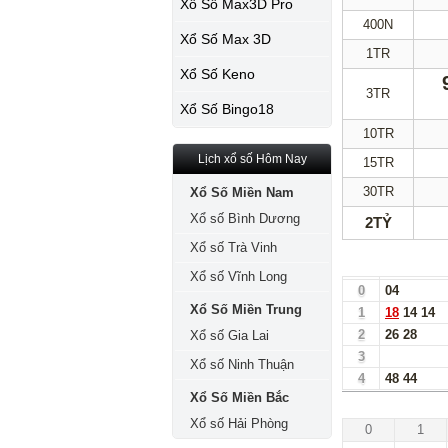
Xổ Số Max3D Pro
400N
Xổ Số Max 3D
1TR
Xổ Số Keno
3TR
Xổ Số Bingo18
10TR
Lịch xổ số Hôm Nay
15TR
30TR
Xổ Số Miền Nam
Xổ số Bình Dương
2TỶ
Xổ số Trà Vinh
Bảng Loto Hà
Xổ số Vĩnh Long
0
04
Xổ Số Miền Trung
1
18
14
14
2
26
28
Xổ số Gia Lai
3
Xổ số Ninh Thuận
4
48
44
Xổ Số Miền Bắc
Hậu Giang - 2
Xổ số Hải Phòng
0
1