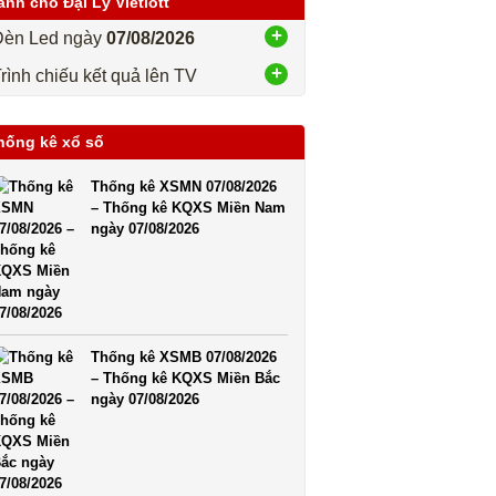
ành cho Đại Lý Vietlott
Đèn Led ngày
07/08/2026
rình chiếu kết quả lên TV
hống kê xổ số
Thống kê XSMN 07/08/2026
– Thống kê KQXS Miền Nam
ngày 07/08/2026
Thống kê XSMB 07/08/2026
– Thống kê KQXS Miền Bắc
ngày 07/08/2026