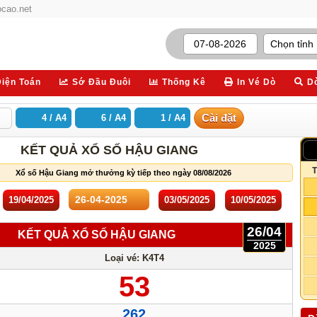
cao.net
Điện Toán
Sớ Đầu Đuôi
Thống Kê
In Vé Dò
D
Cài đặt
KẾT QUẢ XỔ SỐ HẬU GIANG
Xổ số Hậu Giang mở thưởng kỳ tiếp theo ngày 08/08/2026
19/04
/2025
03/05
/2025
10/05
/2025
26/04
KẾT QUẢ XỔ SỐ HẬU GIANG
2025
Loại vé: K4T4
53
262