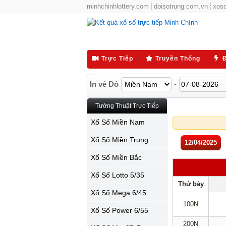
minhchinhlottery.com
doisotrung.com.vn
xoso
Trực Tiếp
Truyền Thống
In vé Dò
-
Tường Thuật Trực Tiếp
Xổ Số Miền Nam
Xổ Số Miền Trung
12/04
/2025
Xổ Số Miền Bắc
Xổ Số Lotto 5/35
Thứ bảy
Xổ Số Mega 6/45
100N
Xổ Số Power 6/55
200N