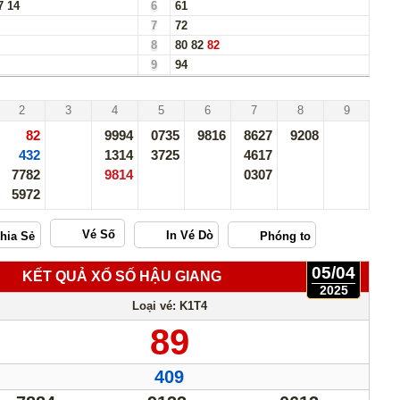
7
14
6
61
7
72
8
80
82
82
9
94
2/04/25
2
3
4
5
6
7
8
9
82
9994
0735
9816
8627
9208
432
1314
3725
4617
7782
9814
0307
5972
Vé Số
05/04
KẾT QUẢ XỔ SỐ HẬU GIANG
2025
Loại vé: K1T4
89
409