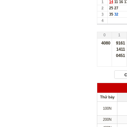
1
14
11
16
1
2
25
27
3
35
32
4
Hậu Giang - 1
0
1
4080
9161
1411
0451
Thứ bảy
100N
200N