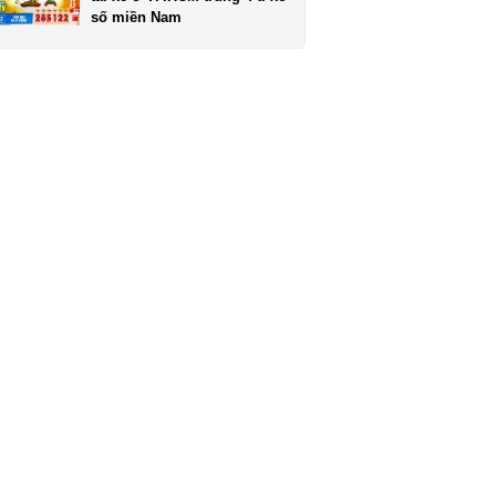
số miền Nam