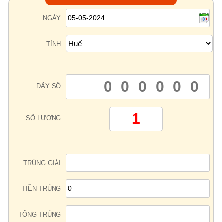
Lotto 5/35
Mega 6/45
NGÀY
Power 6/55
Max3D Pro
TỈNH
Max 3D
Keno
Bingo 18
Điện Toán
DÃY SỐ
1*2*3
6x36
SỐ LƯỢNG
Thần Tài 4
Sớ Đầu Đuôi
TRÚNG GIẢI
Miền Nam
Miền Trung
Miền Bắc
TIỀN TRÚNG
Thống Kê
TỔNG TRÚNG